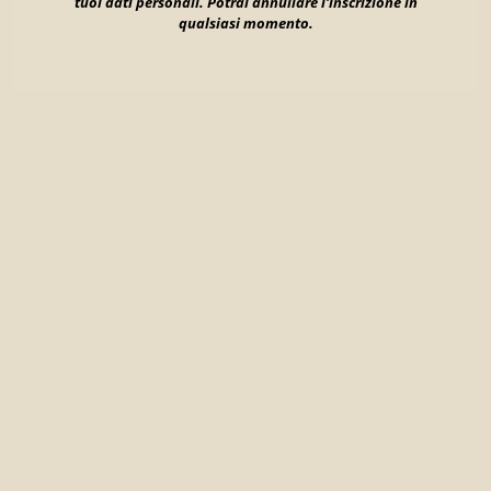
tuoi dati personali.
Potrai annullare l'inscrizione in
qualsiasi momento.
CATERING
You will see how we celebrate!