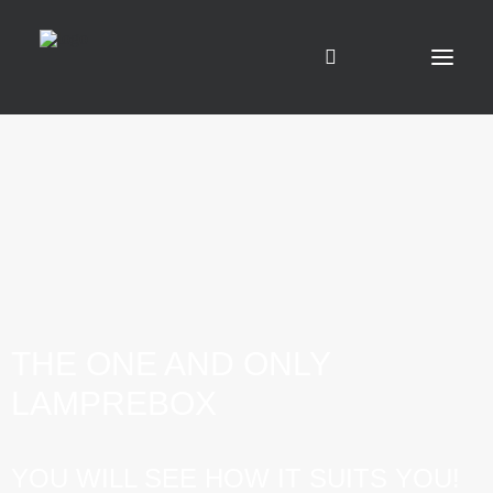
SHOP
ABOUT US
FOOD TRUCK
EVENT
THE ONE AND ONLY
CATERING
LAMPREBOX
CONTACT
EN
YOU WILL SEE HOW IT SUITS YOU!